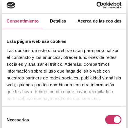
de manera más eficiente las comunicaciones internas y las
necesidades del público.
Consentimiento
Detalles
Acerca de las cookies
Esta página web usa cookies
Las cookies de este sitio web se usan para personalizar
el contenido y los anuncios, ofrecer funciones de redes
sociales y analizar el tráfico. Además, compartimos
información sobre el uso que haga del sitio web con
nuestros partners de redes sociales, publicidad y análisis
web, quienes pueden combinarla con otra información
que les haya proporcionado o que hayan recopilado a
partir del uso que haya hecho de sus servicios.
4. Wifi para eventos:
Selección
más allá del
Necesarias
de
consentimiento