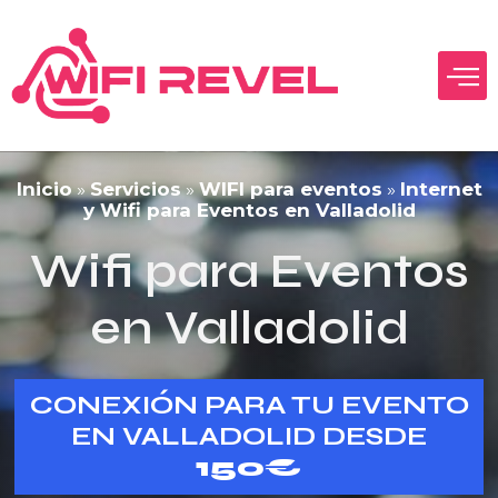
Inicio
»
Servicios
»
WIFI para eventos
»
Internet
y Wifi para Eventos en Valladolid
Wifi para Eventos
en Valladolid
CONEXIÓN PARA TU EVENTO
EN VALLADOLID DESDE
150€