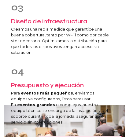
03
Diseño de infraestructura
Creamos una red a medida que garantice una
buena cobertura, tanto por Wi‑Fi como por cable
si es necesario. Optimizamos la distribución para
que todos los dispositivos tengan acceso sin
saturación.
04
Presupuesto y ejecución
Para
eventos más pequeños
, enviamos
equipos ya configurados, listos para usar.
En
eventos grandes
o complejos, nuestro
equipo técnico se encarga de la instalación y del
soporte durante toda la jornada, asegurando un
servicio sin interrupciones.