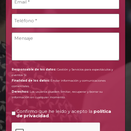
*
Teléfono
*
Comentarios
Responsable de los datos:
Gestión y Servicios para espectáculos y
eventos Sl.
Finalidad de los datos:
Enviar información y comunicaciones
comerciales.
Derechos:
Los usuarios pueden limitar, recuperar y borrar su
información en cualquier momento.
Confirmo que he leído y acepto la
política
Política
de privacidad
.
de
privacidad
CAPTCHA
*