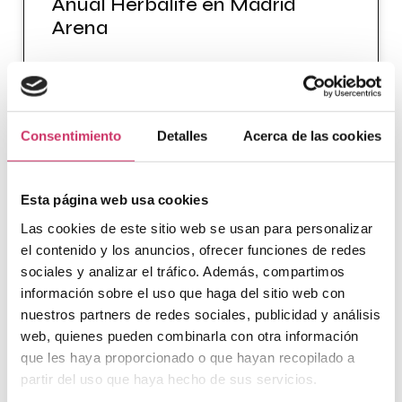
Anual Herbalife en Madrid
Arena
VER PROYECTO »
Consentimiento
Detalles
Acerca de las cookies
Esta página web usa cookies
Las cookies de este sitio web se usan para personalizar
el contenido y los anuncios, ofrecer funciones de redes
sociales y analizar el tráfico. Además, compartimos
información sobre el uso que haga del sitio web con
nuestros partners de redes sociales, publicidad y análisis
web, quienes pueden combinarla con otra información
Conectividad WiFi en el
que les haya proporcionado o que hayan recopilado a
partir del uso que haya hecho de sus servicios.
Congreso Pfizer de Pediatría y