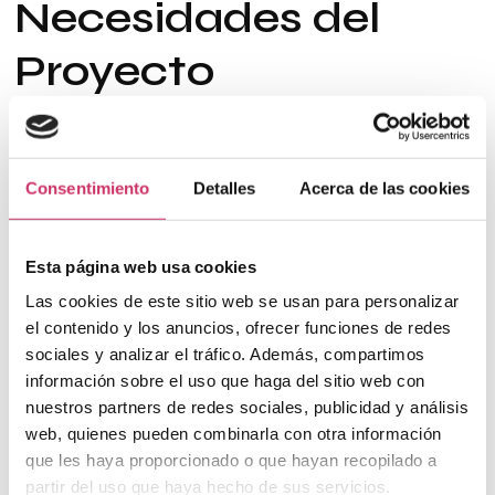
Necesidades del
Proyecto
El Congreso Anual Herbalife, celebrado del 20 al 22 de febrero
de 2026 en Madrid Arena, reunió a aproximadamente
8.000
asistentes en un recinto de 11.000 m²
. El principal desafío
Consentimiento
Detalles
Acerca de las cookies
consistía en garantizar conectividad robusta y estable para el
personal de producción, control de escenario y control de
accesos, así como ofrecer WiFi de cortesía en los camerinos.
Esta página web usa cookies
Durante el evento, la seguridad y continuidad tecnológica era
crítica, especialmente ante posibles incidencias técnicas, ya que
Las cookies de este sitio web se usan para personalizar
un aumento de tensión provocó un incendio eléctrico que
el contenido y los anuncios, ofrecer funciones de redes
afectó a varios equipos de control del escenario y a uno de
nuestros switches, cerrando las puertas antiincendios del nivel
sociales y analizar el tráfico. Además, compartimos
inferior.
información sobre el uso que haga del sitio web con
nuestros partners de redes sociales, publicidad y análisis
Tipo de Evento
web, quienes pueden combinarla con otra información
que les haya proporcionado o que hayan recopilado a
Se trató de un
congreso masivo de carácter corporativo y
partir del uso que haya hecho de sus servicios.