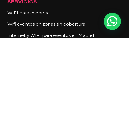
SERVICIOS
WIFI para eventos
Wifi eventos en zonas sin cobertura
Internet y WIFI para eventos en Madrid
Internet y WIFI para eventos en Barcelona
Internet y WIFI para eventos en Sevilla
Internet y WIFI para eventos en Valencia
Internet y WIFI para eventos en Málaga
Internet y WIFI para eventos en Bilbao
Internet y WIFI para eventos en Granada
Internet y WIFI para eventos en Zaragoza
Internet y WIFI para eventos en Murcia