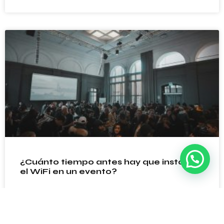
💬 ¿Necesitas ayuda?
¿Cuánto tiempo antes hay que instalar
el WiFi en un evento?
LEER MÁS »