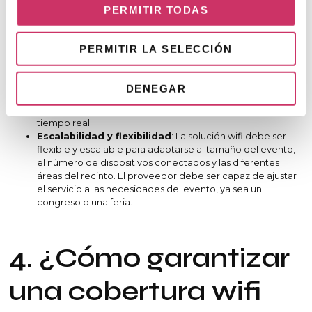
Infraestructura tecnológica avanzada
: Asegúrate de
PERMITIR TODAS
que el proveedor utilice equipos de última generación
para asegurar una conexión estable y de alta velocidad.
Esto incluye routers, puntos de acceso y equipos de
PERMITIR LA SELECCIÓN
soporte técnico avanzados.
Atención personalizada y soporte técnico en el
sitio
: Los eventos en IFEMA requieren atención continua, y
DENEGAR
un buen proveedor debe ofrecer soporte técnico en el
sitio para resolver cualquier problema de conectividad en
tiempo real.
Escalabilidad y flexibilidad
: La solución wifi debe ser
flexible y escalable para adaptarse al tamaño del evento,
el número de dispositivos conectados y las diferentes
áreas del recinto. El proveedor debe ser capaz de ajustar
el servicio a las necesidades del evento, ya sea un
congreso o una feria.
4. ¿Cómo garantizar
una cobertura wifi